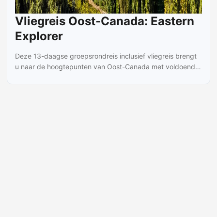
Vliegreis Oost-Canada: Eastern
Explorer
Deze 13-daagse groepsrondreis inclusief vliegreis brengt
u naar de hoogtepunten van Oost-Canada met voldoende
tijd om steden en natuur echt te ontdekken. U start met
een vlucht naar Toronto en ontmoet daar uw reisleiding.
Tijdens de reis verblijft u meerdere nachten in Toronto,
Montreal, Quebec City en Ottawa, zodat u de sfeer en
bezienswaardigheden goed kunt ervaren. De route voert
onder meer naar Thousand Islands voor een ontspannende
cruise, naar Montreal voor een stadsrondrit langs Old
Montreal en Mount Royal, en naar Quebec City met een rit
binnen de stadsmuren en bezoek aan de Citadel en
Battlefields Park. U maakt een wandeling in Algonquin
Provincial Park en bezoekt de beroemde Niagara Falls,
inclusief een boottocht tot aan de voet van de watervallen.
In Niagara ziet u ook Niagara-on-the-Lake en beklimt u de
Skylon Tower voor uitzicht. ...