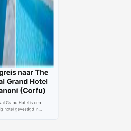
greis naar The
al Grand Hotel
anoni (Corfu)
al Grand Hotel is een
g hotel gevestigd in
 vlakbij Korfoe, de
ad van het gelijknamige
 Het hotel ligt op slechts 300