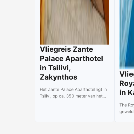
Vliegreis Zante
Palace Aparthotel
in Tsilivi,
Vlie
Zakynthos
Roy
Het Zante Palace Aparthotel ligt in
in K
Tsilivi, op ca. 350 meter van het
strand. De accommodatie heeft
The Roy
een seizoensgebonden
geweldi
buitenzwembad met gratis
Kanoni,
ligbedden en parasols en een
hoofdst
terras met mooi uitzicht. Op
eiland.