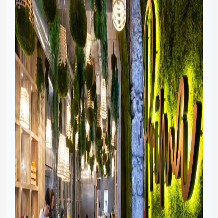
een balkon of terras. Kamertypes zijn onder meer de 2-
persoonskamer Deluxe (ca. 22–30 m²) en de 2-
persoonskamer Superior (ca. 30 m²), beide met keuze
voor één tweepersoonsbed of twee eenpersoonsbedden,
en opties voor zeezicht of zijzeezicht tegen meerprijs. Er is
tevens een suite (ca. 30 m²) met sofabed, die ook met
zeezicht te boeken is. ...