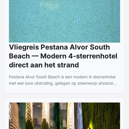
Vliegreis Pestana Alvor South
Beach — Modern 4-sterrenhotel
direct aan het strand
Pestana Alvor South Beach is een modern 4-sterrenhotel
met een luxe uitstraling, gelegen op steenworp afstand
van het strand. Tijdens je verblijf kun je ontspannen bij het
zwembad met ligstoelen en parasols, of genieten van
lokale gerechten in restaurant Sea Deck met uitzicht op
zee. Als de avond valt worden er cocktails bij het
zwembad geserveerd en is er avondentertainment. Het
hotel biedt kamers met tv, airconditioning, kluisje (tegen
betaling), badkamer met douche of bad, toilet en föhn, en