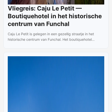
Vliegreis: Caju Le Petit —
Boutiquehotel in het historische
centrum van Funchal
Caju Le Petit is gelegen in een gezellig straatje in het
historische centrum van Funchal. Het boutiquehotel
bevindt zich in een historisch pand dat vroeger een
kruidenierswinkel was. De inrichting is met zorg en smaak
verzorgd door de lokale interior designer Nini Andrade
Silva, waarbij oorspronkelijke materialen zoals hout en
stenen muren bewaard zijn gebleven en gecombineerd
worden met modern design. In restaurant Prima Caju kun
je tegen betaling a la carte terecht voor een smakelijke
lunch. ...