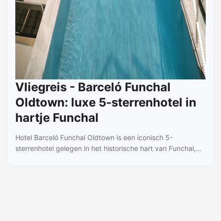
Vliegreis - Barceló Funchal
Oldtown: luxe 5-sterrenhotel in
hartje Funchal
Hotel Barceló Funchal Oldtown is een iconisch 5-
sterrenhotel gelegen in het historische hart van Funchal,
direct naast de kathedraal en de Avenida do Mar. Het hotel
beschikt over 111 moderne kamers en combineert modern
design met symbolische elementen uit de lokale traditie.
Op het dak bevindt zich een rooftopzwembad met
spectaculair uitzicht op zee en de stad, aangevuld met
een skybar en ligbedden. Gasten waarderen de centrale