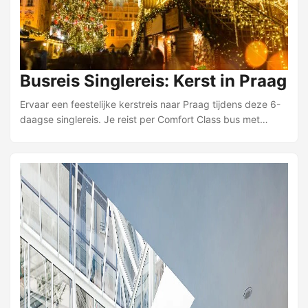
Busreis Singlereis: Kerst in Praag
Ervaar een feestelijke kerstreis naar Praag tijdens deze 6-
daagse singlereis. Je reist per Comfort Class bus met
chauffeur en reisleider; de servicelijn brengt je vanaf een
opstapplaats in de buurt naar het overstappunt in Didam.
Bij vertrek ontvang je een kopje koffie of thee. Je verblijft
vier nachten in Hotel Duo & Wellness, een fijn 4-sterrenhotel
net buiten het centrum, op ongeveer 200 meter van
metrostation Strizkov. In Praag verken je onder leiding van
lokale gidsen de historische binnenstad, waaronder het
Astronomisch Uurwerk, de Karelsbrug en de Joodse wijk
Josefov. ...