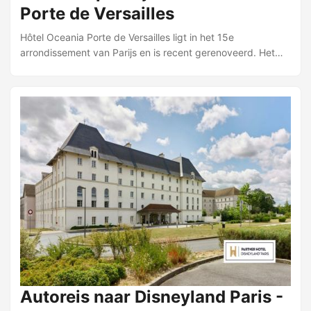
Porte de Versailles
Hôtel Oceania Porte de Versailles ligt in het 15e
arrondissement van Parijs en is recent gerenoveerd. Het
hotel heeft een sfeervolle inrichting, een binnenzwembad
en een ruime tuin — kenmerken die het bijzonder maken
voor een verblijf in de stad. Metrostation Porte de Versailles
bevindt zich op ongeveer vijf minuten lopen, waardoor het
centrum en de belangrijkste bezienswaardigheden goed
bereikbaar zijn. Het hotel telt circa 250 kamers die
praktisch zijn ingericht. De kamers zijn voorzien van een
queenbed of twee losse bedden, tv, telefoon, kluisje,
minibar, airconditioning en koffie- en theezetfaciliteiten. De
badkamer heeft een douche, toilet en föhn. Superior
kamers zijn compacter dan de deluxe kamers. ...
Autoreis naar Disneyland Paris -