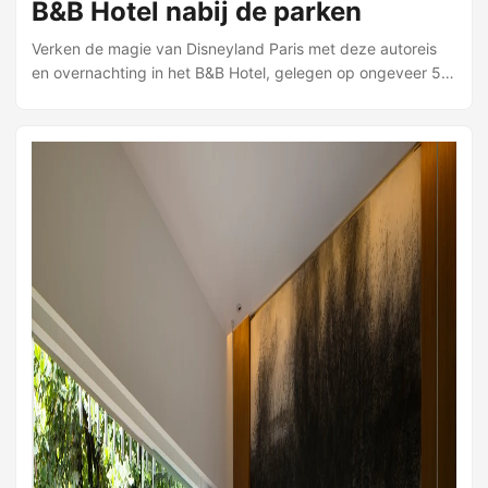
B&B Hotel nabij de parken
Verken de magie van Disneyland Paris met deze autoreis
en overnachting in het B&B Hotel, gelegen op ongeveer 5 à
10 minuten rijden van de Disney Parken. Het hotel is ruim
opgezet en in moderne stijl ingericht. Vanuit het restaurant
is er uitzicht over het meer. Je kunt elke dag aankomen en
zelf bepalen hoeveel nachten je wilt verblijven. Er rijdt een
gratis shuttlebus tussen het hotel en de Disney Parken van
08.00 uur tot 23.59 uur, iedere 20 minuten (’s middags om
de 40 minuten). Parktickets die je bijboekt ontvang je bij je
reisbescheiden; Oad heeft je parkreservering al gemaakt.
De receptie is 24 uur per dag geopend en je bagage kun je
achterlaten in de auto of in het bagagedepot van het hotel
als je kamer nog niet gereed is. ...