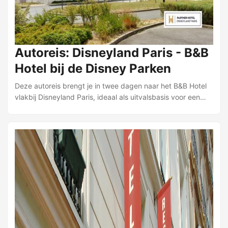
Autoreis: Disneyland Paris - B&B
Hotel bij de Disney Parken
Deze autoreis brengt je in twee dagen naar het B&B Hotel
vlakbij Disneyland Paris, ideaal als uitvalsbasis voor een
bezoek aan de Disney Parken. Het hotel ligt op ongeveer 5
à 10 minuten rijden van de parken en biedt een gratis
shuttlebus tussen hotel en parken (van 08.00 tot 23.59
uur, elke 20 minuten; in de middag om de 40 minuten). Het
hotel is ruim opgezet en modern ingericht. Vanuit het
restaurant heb je uitzicht over het meer. Alle
basisfaciliteiten zijn aanwezig, waaronder een restaurant
met bar, lounge, liften en gratis Wi‑Fi. Ontbijt wordt in
buffetvorm geserveerd. ...