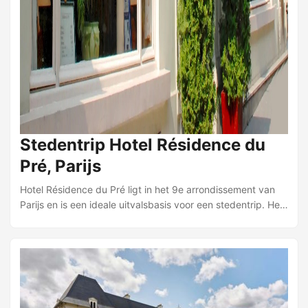
Stedentrip Hotel Résidence du
Pré, Parijs
Hotel Résidence du Pré ligt in het 9e arrondissement van
Parijs en is een ideale uitvalsbasis voor een stedentrip. Het
hotel heeft een Franse inrichting en biedt een sfeervolle,
romantische ambiance. De ligging is gunstig: het
aankomststation van de Eurostar en treinstation Gare du
Nord zijn op korte loopafstand, het metrostation
Poissonnière vindt u binnen circa 5 minuten lopen. Het
hotel beschikt over 40 verzorgde kamers. De kamers zijn