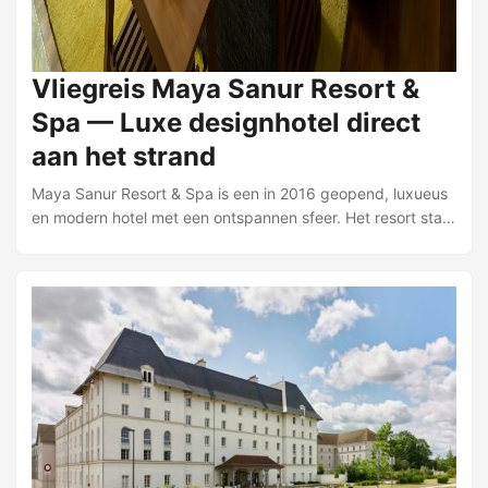
Vliegreis Maya Sanur Resort &
Spa — Luxe designhotel direct
aan het strand
Maya Sanur Resort & Spa is een in 2016 geopend, luxueus
en modern hotel met een ontspannen sfeer. Het resort staat
bekend om top gastronomie en uitstekende persoonlijke
service en ligt direct aan het zandstrand van Sanur. Het
resort beschikt over 103 kamers, stijlvol en trendy ingericht
met fraaie design elementen en houten vloeren. Alle kamers
zijn voorzien van airconditioning, tv, telefoon, kluisje,
koffie- en theezetfaciliteiten en een minibar. De badkamer
heeft een bad, aparte douche en toilet. Elke kamer heeft
een balkon of terras met zitje of loungebed. ...