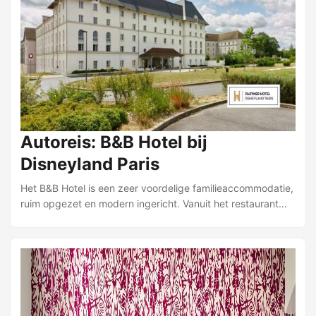
uitgerust met een 2-persoonsbed twijfelaar of twee 1-
persoonsbedden, tv, kluisje en een badkamer met bad of
douche, toilet en föhn. Algemene faciliteiten zijn receptie,
bagageopslag, een lounge met bar, ontbijtrestaurant, een
kleine fietsenstalling en gratis wifi. Er is een lift, maar vier
kamers zijn niet per lift bereikbaar. ...
Autoreis: B&B Hotel bij
Disneyland Paris
Het B&B Hotel is een zeer voordelige familieaccommodatie,
ruim opgezet en modern ingericht. Vanuit het restaurant
heb je uitzicht over het meer. Alle basisfaciliteiten zijn
aanwezig en het hotel biedt een prettige, eenvoudige
uitvalsbasis voor je bezoek aan Disneyland Paris. Het hotel
ligt op circa 5 à 10 minuten rijden van de Disney Parken. Er
rijdt een gratis shuttlebus tussen hotel en parken van
08.00 uur tot 23.59 uur, iedere 20 minuten (’s middags om
de 40 minuten). Je kunt elke dag aankomen en zelf