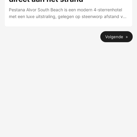
Pestana Alvor South Beach is een modern 4-sterrenhotel
met een luxe uitstraling, gelegen op steenworp afstand van
het strand. Tijdens je verblijf kun je ontspannen bij het
zwembad met ligstoelen en parasols, of genieten van
lokale gerechten in restaurant Sea Deck met uitzicht op
Volgende »
zee. Als de avond valt worden er cocktails bij het zwembad
geserveerd en is er avondentertainment. Het hotel biedt
kamers met tv, airconditioning, kluisje (tegen betaling),
badkamer met douche of bad, toilet en föhn, en een balkon
of terras. Kamertypes zijn onder meer de 2-persoonskamer
Deluxe (ca. 22–30 m²) en de 2-persoonskamer Superior
(ca. 30 m²), beide met keuze voor één tweepersoonsbed
of twee eenpersoonsbedden, en opties voor zeezicht of
zijzeezicht tegen meerprijs. Er is tevens een suite (ca. 30
m²) met sofabed, die ook met zeezicht te boeken is. ...