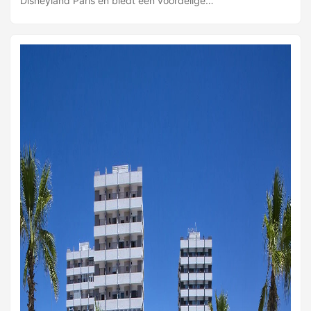
Disneyland Paris en biedt een voordelige
verblijfsmogelijkheid vlakbij de Disney Parken. Vanuit het
restaurant kijk je uit over het meer. Alle basisfaciliteiten zijn
aanwezig en het hotel is geschikt voor flexibele aankomst-
en vertrekdata; je bepaalt zelf hoeveel nachten je wilt
verblijven. De kamers zijn comfortabel en netjes ingericht
met flatscreen tv, Wi‑Fi, airconditioning en een badkamer
met kinderbad of douche en toilet. Er zijn diverse
kamertypes beschikbaar: 2-persoonskamers en
familiekamers voor vier en vijf personen. In de 5-
persoonskamer is een stapelbed aanwezig; let op de
aanwijzing over geschiktheid van het stapelbed. ...