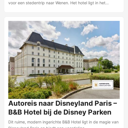
voor een stedentrip naar Wenen. Het hotel ligt in het
Mariahilf-district, om de hoek van Mariahilfer Straße, de
grootste winkelstraat van de stad. Shoppen en stadslopen
zijn zo binnen handbereik. Openbaar vervoer is dichtbij:
bushalte Hirschengasse ligt op ongeveer vier minuten
lopen, metrostation Zieglergasse op circa zes minuten. Met
de metro reis je in ongeveer 15 minuten naar de Hofburg.
Schloss Schönbrunn is in circa 20 minuten bereikbaar;
binnen 30 minuten sta je bij Schloss Belvedere. De
luchthaven van Wenen bereik je in ongeveer 45 minuten
met trein en metro. ...
Autoreis naar Disneyland Paris –
B&B Hotel bij de Disney Parken
Dit ruime, modern ingerichte B&B Hotel ligt in de magie van