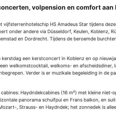
t concerten, volpension en comfort aan
vijfsterrenhotelschip HS Amadeus Star tijdens deze 11
oert onder andere via Düsseldorf, Keulen, Koblenz, 
lemstad en Dordrecht. Tijdens de beroemde burchten
te kerstdag een kerstconcert in Koblenz en op nieuwj
 een welkomstcocktail, welkoms- en afscheidsdiner, l
 inbegrepen. Verder is er muzikale begeleiding in de p
e cabines: Haydndekcabines (16 m²) met kleine niet-
zontale panorama schuifpui en Frans balkon, en suite
 Mozart-, Strauss- en Haydndek; het zonnedek is allee