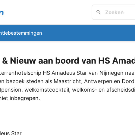
ntiebestemmingen
ud & Nieuw aan boord van HS Ama
jfsterrenhotelschip HS Amadeus Star van Nijmegen na
en bezoek steden als Maastricht, Antwerpen en Dordr
lpension, welkomstcocktail, welkoms- en afscheidsdin
niet inbegrepen.
deus Star